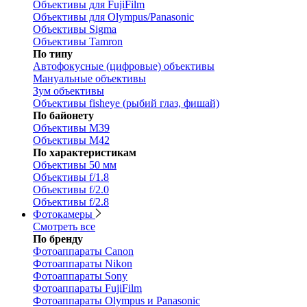
Объективы для FujiFilm
Объективы для Olympus/Panasonic
Объективы Sigma
Объективы Tamron
По типу
Автофокусные (цифровые) объективы
Мануальные объективы
Зум объективы
Объективы fisheye (рыбий глаз, фишай)
По байонету
Объективы M39
Объективы M42
По характеристикам
Объективы 50 мм
Объективы f/1.8
Объективы f/2.0
Объективы f/2.8
Фотокамеры
Смотреть все
По бренду
Фотоаппараты Canon
Фотоаппараты Nikon
Фотоаппараты Sony
Фотоаппараты FujiFilm
Фотоаппараты Olympus и Panasonic