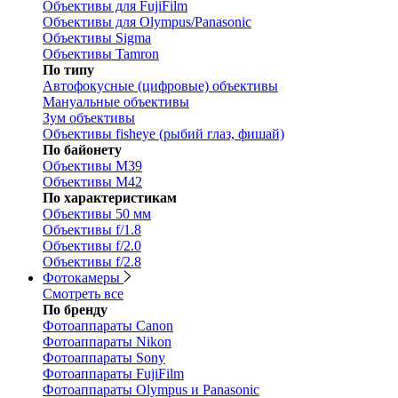
Объективы для FujiFilm
Объективы для Olympus/Panasonic
Объективы Sigma
Объективы Tamron
По типу
Автофокусные (цифровые) объективы
Мануальные объективы
Зум объективы
Объективы fisheye (рыбий глаз, фишай)
По байонету
Объективы M39
Объективы M42
По характеристикам
Объективы 50 мм
Объективы f/1.8
Объективы f/2.0
Объективы f/2.8
Фотокамеры
Смотреть все
По бренду
Фотоаппараты Canon
Фотоаппараты Nikon
Фотоаппараты Sony
Фотоаппараты FujiFilm
Фотоаппараты Olympus и Panasonic