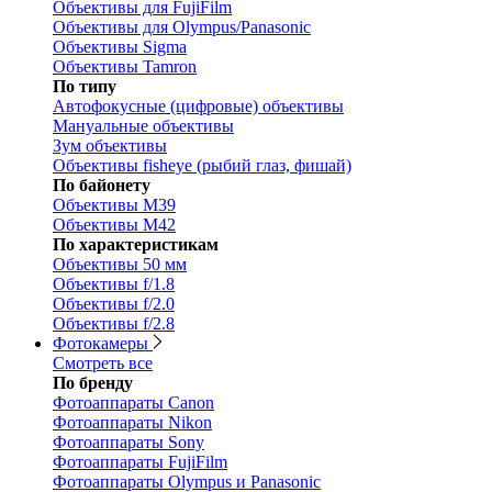
Объективы для FujiFilm
Объективы для Olympus/Panasonic
Объективы Sigma
Объективы Tamron
По типу
Автофокусные (цифровые) объективы
Мануальные объективы
Зум объективы
Объективы fisheye (рыбий глаз, фишай)
По байонету
Объективы M39
Объективы M42
По характеристикам
Объективы 50 мм
Объективы f/1.8
Объективы f/2.0
Объективы f/2.8
Фотокамеры
Смотреть все
По бренду
Фотоаппараты Canon
Фотоаппараты Nikon
Фотоаппараты Sony
Фотоаппараты FujiFilm
Фотоаппараты Olympus и Panasonic