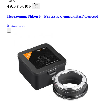
-19%
4 920 Р
6 010 Р
Переходник Nikon F - Pentax K с линзой K&F Concept
В наличии