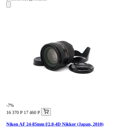
-7%
16 370 Р
17 460 Р
Nikon AF 24-85mm f/2.8-4D Nikkor (Japan, 2010)