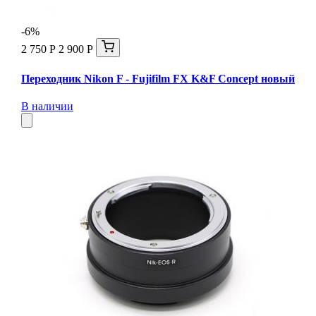
-6%
2 750 Р
2 900 Р
Переходник Nikon F - Fujifilm FX K&F Concept новый
В наличии