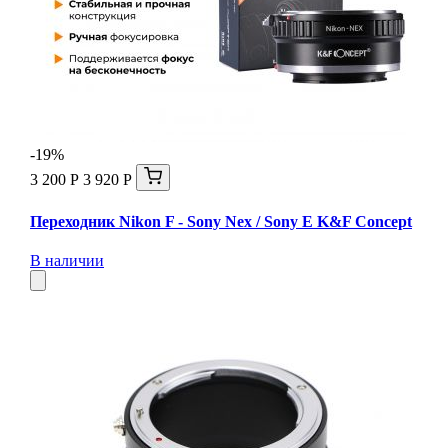
-19%
3 200 Р
3 920 Р
Переходник Nikon F - Sony Nex / Sony E K&F Concept
В наличии