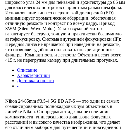
широкого угла 24 мм для пейзажей и архитектуры до 85 мм
для классических портретов с приятным размытием фона.
Использование линз со сверхнизкой дисперсией (ED)
минимизирует хроматические аберрации, обеспечивая
отличную резкость и контраст по всему кадру. Привод
SWM (Silent Wave Motor): Ультразвуковой мотор
гарантирует быструю, точную и практически бесшумную
автофокусировку. Система внутренней фокусировки (IF):
Передняя линза не вращается при наведении на резкость,
что позволяет удобно использовать поляризационные
фильтры. Компактность и легкость: Объектив весит всего
415 г, не перегружая камеру при длительных прогулках.
Описание
Характеристики
Доставка и оплата
-
Nikon 24-85mm f/3.5-4.5G ED AF-S — это один из самых
сбалансированных полнокадровых зум-объективов в
линейке Nikon. Он предлагает идеальное сочетание
компактности, универсального диапазона фокусных
расстояний и высокого качества изображения, что делает
его отличным выбором для путешествий и повседневной