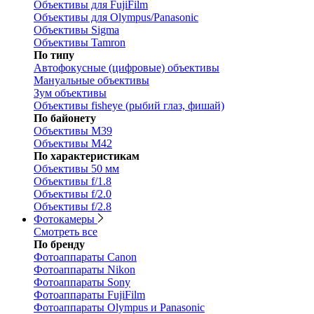
Объективы для FujiFilm
Объективы для Olympus/Panasonic
Объективы Sigma
Объективы Tamron
По типу
Автофокусные (цифровые) объективы
Мануальные объективы
Зум объективы
Объективы fisheye (рыбий глаз, фишай)
По байонету
Объективы M39
Объективы M42
По характеристикам
Объективы 50 мм
Объективы f/1.8
Объективы f/2.0
Объективы f/2.8
Фотокамеры
Смотреть все
По бренду
Фотоаппараты Canon
Фотоаппараты Nikon
Фотоаппараты Sony
Фотоаппараты FujiFilm
Фотоаппараты Olympus и Panasonic