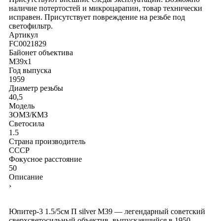
наличие потертостей и микроцарапин, товар технически
исправен. Присутствует повреждение на резьбе под
светофильтр.
Артикул
FC0021829
Байонет объектива
M39x1
Год выпуска
1959
Диаметр резьбы
40,5
Модель
ЗОМЗ/КМЗ
Светосила
1.5
Страна производитель
СССР
Фокусное расстояние
50
Описание
›
Юпитер-3 1.5/5см П silver М39 — легендарный советский
сверхсветосильный объектив, выпускавшийся в 1950–