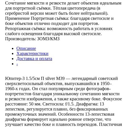
Сочетание мягкости и резкости делает объектив идеальным
для портретной съёмки. Тёплая цветопередача (в
серебристой версии может быть более нейтральной).
Применение Портретная съёмка: благодаря светосиле и
боке объектив отлично подходит для портретов.
Репортажная съёмка: возможность работать в условиях
слабого освещения благодаря высокой светосиле.
Производитель: ЗОМЗ/КМЗ
Описание
Характеристики
Доставка и оплата
-
Юпитер-3 1.5/5см П silver М39 — легендарный советский
сверхсветосильный объектив, выпускавшийся в 1950–
1960-х годах. Он стал популярным среди фотографов-
портретистов благодаря уникальному сочетанию мягкости
и резкости изображения, а также красивому боке. Фокусное
расстояние: 50 мм. Светосила: f/1.5. Диафрагма: 13
лепестков, регулируется плавно, без фиксированных
промежуточных значений. Особенности 13-лепестковая
диафрагма формирует идеально ровное отверстие, что
улучшает качество боке и плавность переходов. Пластичная