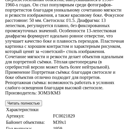
1960-х годах. Он стал популярным среди фотографов-
портретистов благодаря уникальному сочетанию мягкости
и резкости изображения, а также красивому боке. Фокусное
расстояние: 50 мм. Светосила: f/1.5. Диафрагма: 13
лепестков, регулируется плавно, без фиксированных
промежуточных значений. Особенности 13-лепестковая
диафрагма формирует идеально ровное отверстие, что
улучшает качество боке и плавность переходов. Пластичная
картинка с хорошим контрастом и характерным рисунком,
который ценят за «советский» стиль изображения.
Сочетание мягкости и резкости делает объектив идеальным
для портретной съёмки. Тёплая цветопередача (в
серебристой версии может быть более нейтральной).
Применение Портретная съёмка: благодаря светосиле и
боке объектив отлично подходит для портретов.
Репортажная съёмка: возможность работать в условиях
слабого освещения благодаря высокой светосиле.
Производитель: ЗОМЗ/КМЗ
Читать полностью
Характеристики
Артикул:
FC0021829
Байонет объектива:
M39x1
Год выпуска:
1959