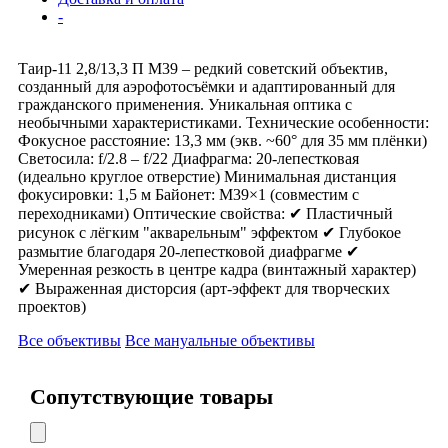
-
Таир-11 2,8/13,3 П М39 – редкий советский объектив,
созданный для аэрофотосъёмки и адаптированный для
гражданского применения. Уникальная оптика с
необычными характеристиками. Технические особенности:
Фокусное расстояние: 13,3 мм (экв. ~60° для 35 мм плёнки)
Светосила: f/2.8 – f/22 Диафрагма: 20-лепестковая
(идеально круглое отверстие) Минимальная дистанция
фокусировки: 1,5 м Байонет: M39×1 (совместим с
переходниками) Оптические свойства: ✔ Пластичный
рисунок с лёгким "акварельным" эффектом ✔ Глубокое
размытие благодаря 20-лепестковой диафрагме ✔
Умеренная резкость в центре кадра (винтажный характер)
✔ Выраженная дисторсия (арт-эффект для творческих
проектов)
Все объективы
Все мануальные объективы
Сопутствующие товары