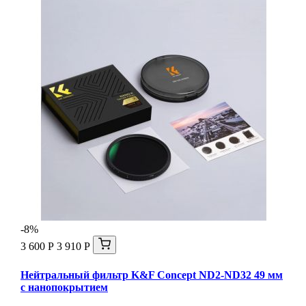
-8%
3 600 Р
3 910 Р
Нейтральный фильтр K&F Concept ND2-ND32 49 мм
с нанопокрытием