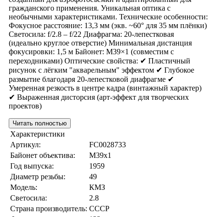
гражданского применения. Уникальная оптика с
необычными характеристиками. Технические особенности:
Фокусное расстояние: 13,3 мм (экв. ~60° для 35 мм плёнки)
Светосила: f/2.8 – f/22 Диафрагма: 20-лепестковая
(идеально круглое отверстие) Минимальная дистанция
фокусировки: 1,5 м Байонет: M39×1 (совместим с
переходниками) Оптические свойства: ✔ Пластичный
рисунок с лёгким "акварельным" эффектом ✔ Глубокое
размытие благодаря 20-лепестковой диафрагме ✔
Умеренная резкость в центре кадра (винтажный характер)
✔ Выраженная дисторсия (арт-эффект для творческих
проектов)
Читать полностью
Характеристики
Артикул:
FC0028733
Байонет объектива:
M39x1
Год выпуска:
1959
Диаметр резьбы:
49
Модель:
КМЗ
Светосила:
2.8
Страна производитель:
СССР