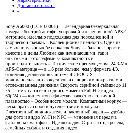
Характеристики
Доставка и оплата
-
Sony A6000 (ILCE-6000L) — легендарная беззеркальная
камера с быстрой автофокусировкой и качественной APS-C
матрицей, идеально подходящая для повседневной и
творческой съёмки. – Коллекционная ценность: Одна из
самых популярных беззеркалок Sony — баланс скорости,
качества и цены Любима как начинающими, так и
опытными фотографами за компактность и
производительность – Технические преимущества: 24,3-Мп
APS-C матрица — в 1,6 раза больше, чем у формата 4/3,
отличная детализация Система 4D FOCUS —
молниеносная автофокусировка с широким покрытием и
отслеживанием движения Скорость серийной съёмки до 11
к/с — не упустите ни одного момента Full HD-видео
60p/24p — кинематографическое качество с отличной
плавностью – Особенности модели: Компактный корпус —
легко брать с собой в путешествия и прогулки
Электронный видоискатель и наклонный экран — удобно
для фото и видео Wi-Fi и NFC — мгновенная передача
файлов на смартфон – Идеально для: Стрит-фото, тревела,
семейных съёмок и создания видео.