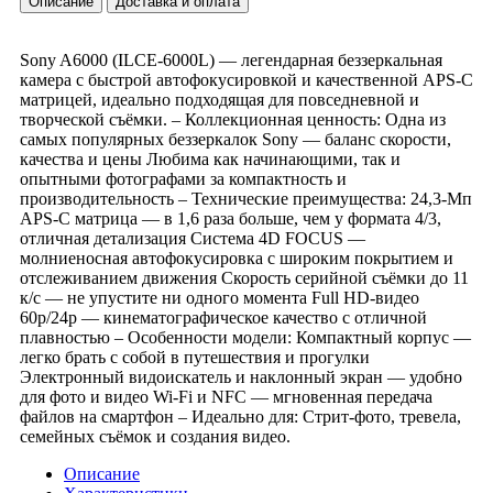
Описание
Доставка и оплата
Sony A6000 (ILCE-6000L) — легендарная беззеркальная
камера с быстрой автофокусировкой и качественной APS-C
матрицей, идеально подходящая для повседневной и
творческой съёмки. – Коллекционная ценность: Одна из
самых популярных беззеркалок Sony — баланс скорости,
качества и цены Любима как начинающими, так и
опытными фотографами за компактность и
производительность – Технические преимущества: 24,3-Мп
APS-C матрица — в 1,6 раза больше, чем у формата 4/3,
отличная детализация Система 4D FOCUS —
молниеносная автофокусировка с широким покрытием и
отслеживанием движения Скорость серийной съёмки до 11
к/с — не упустите ни одного момента Full HD-видео
60p/24p — кинематографическое качество с отличной
плавностью – Особенности модели: Компактный корпус —
легко брать с собой в путешествия и прогулки
Электронный видоискатель и наклонный экран — удобно
для фото и видео Wi-Fi и NFC — мгновенная передача
файлов на смартфон – Идеально для: Стрит-фото, тревела,
семейных съёмок и создания видео.
Описание