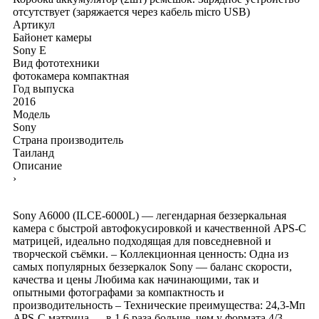
отсутствует (заряжается через кабель micro USB)
Артикул
Байонет камеры
Sony E
Вид фототехники
фотокамера компактная
Год выпуска
2016
Модель
Sony
Страна производитель
Таиланд
Описание
›
Sony A6000 (ILCE-6000L) — легендарная беззеркальная
камера с быстрой автофокусировкой и качественной APS-C
матрицей, идеально подходящая для повседневной и
творческой съёмки. – Коллекционная ценность: Одна из
самых популярных беззеркалок Sony — баланс скорости,
качества и цены Любима как начинающими, так и
опытными фотографами за компактность и
производительность – Технические преимущества: 24,3-Мп
APS-C матрица — в 1,6 раза больше, чем у формата 4/3,