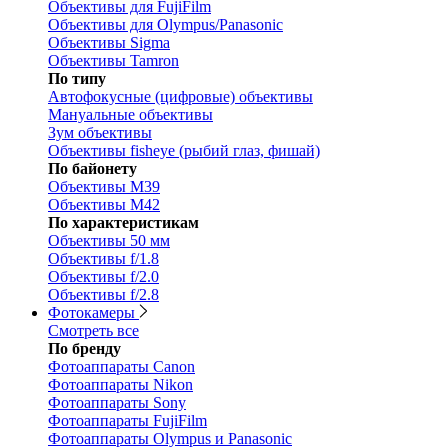
Объективы для FujiFilm
Объективы для Olympus/Panasonic
Объективы Sigma
Объективы Tamron
По типу
Автофокусные (цифровые) объективы
Мануальные объективы
Зум объективы
Объективы fisheye (рыбий глаз, фишай)
По байонету
Объективы M39
Объективы M42
По характеристикам
Объективы 50 мм
Объективы f/1.8
Объективы f/2.0
Объективы f/2.8
Фотокамеры
Смотреть все
По бренду
Фотоаппараты Canon
Фотоаппараты Nikon
Фотоаппараты Sony
Фотоаппараты FujiFilm
Фотоаппараты Olympus и Panasonic