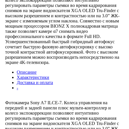
колесо экспокоррекции позволяют интуитивно
регулировать параметры съемки во время кадрирования
снимков на экране видоискателя XGA OLED Tru-Finder с
высоким разрешением и контрастностью или на 3.0” ЖК-
экране с изменяемым углом наклона. Совместно с новым
мощным процессором BIONZ X полнокадровая матрица
также позволяет камере α7 снимать видео
профессионального качества в формате Full HD.
Усовершенствованный быстрый гибридный автофокус
сочетает быструю фазовую автофокусировку с высоко
точной контрастной автофокусировкой. Фото с высоким
разрешением можно воспроизводить непосредственно на
экране 4K-телевизора.
Описание
Характеристики
Доставка и оплата
-
Фотокамера Sony A7 ILCE-7. Колеса управления на
передней и задней панели плюс мульти-контроллер и
колесо экспокоррекции позволяют интуитивно
регулировать параметры съемки во время кадрирования
снимков на экране видоискателя XGA OLED Tru-Finder с
высоким разрешением и контрастностью или на 3.0” ЖК-