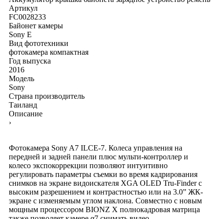
Артикул
FC0028233
Байонет камеры
Sony E
Вид фототехники
фотокамера компактная
Год выпуска
2016
Модель
Sony
Страна производитель
Таиланд
Описание
›
Фотокамера Sony A7 ILCE-7. Колеса управления на
передней и задней панели плюс мульти-контроллер и
колесо экспокоррекции позволяют интуитивно
регулировать параметры съемки во время кадрирования
снимков на экране видоискателя XGA OLED Tru-Finder с
высоким разрешением и контрастностью или на 3.0” ЖК-
экране с изменяемым углом наклона. Совместно с новым
мощным процессором BIONZ X полнокадровая матрица
также позволяет камере α7 снимать видео