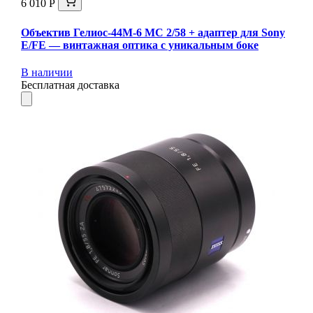
6 010 Р
Объектив Гелиос-44М-6 МС 2/58 + адаптер для Sony
E/FE — винтажная оптика с уникальным боке
В наличии
Бесплатная доставка