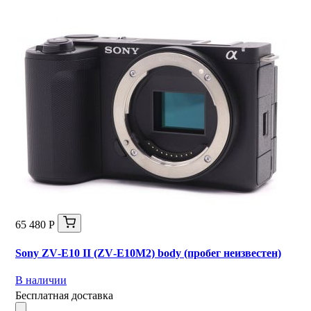
65 480 Р
Sony ZV‑E10 II (ZV‑E10M2) body (пробег неизвестен)
В наличии
Бесплатная доставка