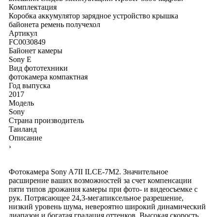
Комплектация
Коробка
аккумулятор
зарядное устройство
крышка
байонета
ремень
получехол
Артикул
FC0030849
Байонет камеры
Sony E
Вид фототехники
фотокамера компактная
Год выпуска
2017
Модель
Sony
Страна производитель
Таиланд
Описание
›
Фотокамера Sony A7II ILCE-7M2. Значительное
расширение ваших возможностей за счет компенсации
пяти типов дрожания камеры при фото- и видеосъемке с
рук. Потрясающее 24,3-мегапиксельное разрешение,
низкий уровень шума, невероятно широкий динамический
диапазон и богатая градация оттенков. Высокая скорость