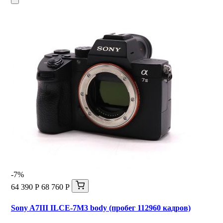
-7%
64 390 Р
68 760 Р
Sony A7III ILCE-7M3 body (пробег 112960 кадров)