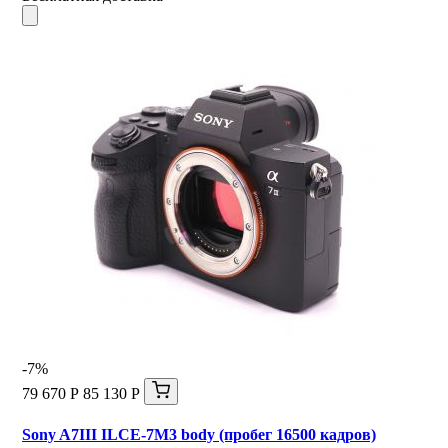
-7%
79 670 Р
85 130 Р
Sony A7III ILCE-7M3 body (пробег 16500 кадров)