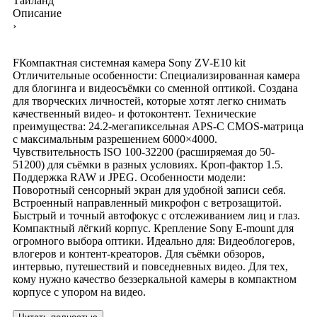
Таиланд
Описание
›
FКомпактная системная камера Sony ZV-E10 kit
Отличительные особенности: Специализированная камера
для блогинга и видеосъёмки со сменной оптикой. Создана
для творческих личностей, которые хотят легко снимать
качественный видео- и фотоконтент. Технические
преимущества: 24.2-мегапиксельная APS-C CMOS-матрица
с максимальным разрешением 6000×4000.
Чувствительность ISO 100-32200 (расширяемая до 50-
51200) для съёмки в разных условиях. Кроп-фактор 1.5.
Поддержка RAW и JPEG. Особенности модели:
Поворотный сенсорный экран для удобной записи себя.
Встроенный направленный микрофон с ветрозащитой.
Быстрый и точный автофокус с отслеживанием лиц и глаз.
Компактный лёгкий корпус. Крепление Sony E-mount для
огромного выбора оптики. Идеально для: Видеоблогеров,
влогеров и контент-креаторов. Для съёмки обзоров,
интервью, путешествий и повседневных видео. Для тех,
кому нужно качество беззеркальной камеры в компактном
корпусе с упором на видео.