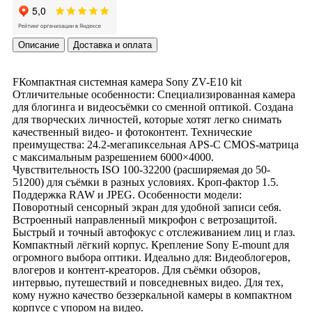
Описание
Доставка и оплата
FКомпактная системная камера Sony ZV-E10 kit
Отличительные особенности: Специализированная камера
для блогинга и видеосъёмки со сменной оптикой. Создана
для творческих личностей, которые хотят легко снимать
качественный видео- и фотоконтент. Технические
преимущества: 24.2-мегапиксельная APS-C CMOS-матрица
с максимальным разрешением 6000×4000.
Чувствительность ISO 100-32200 (расширяемая до 50-
51200) для съёмки в разных условиях. Кроп-фактор 1.5.
Поддержка RAW и JPEG. Особенности модели:
Поворотный сенсорный экран для удобной записи себя.
Встроенный направленный микрофон с ветрозащитой.
Быстрый и точный автофокус с отслеживанием лиц и глаз.
Компактный лёгкий корпус. Крепление Sony E-mount для
огромного выбора оптики. Идеально для: Видеоблогеров,
влогеров и контент-креаторов. Для съёмки обзоров,
интервью, путешествий и повседневных видео. Для тех,
кому нужно качество беззеркальной камеры в компактном
корпусе с упором на видео.