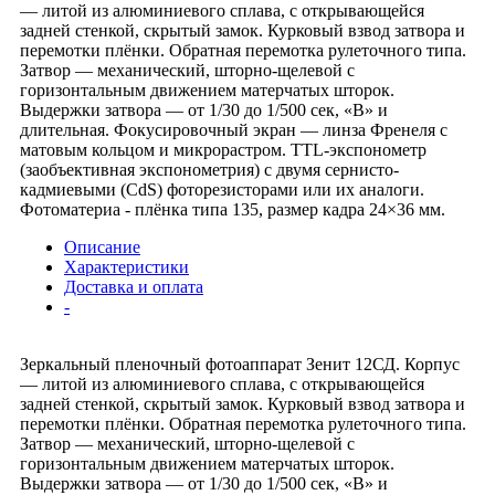
— литой из алюминиевого сплава, с открывающейся
задней стенкой, скрытый замок. Курковый взвод затвора и
перемотки плёнки. Обратная перемотка рулеточного типа.
Затвор — механический, шторно-щелевой с
горизонтальным движением матерчатых шторок.
Выдержки затвора — от 1/30 до 1/500 сек, «B» и
длительная. Фокусировочный экран — линза Френеля с
матовым кольцом и микрорастром. TTL-экспонометр
(заобъективная экспонометрия) с двумя сернисто-
кадмиевыми (CdS) фоторезисторами или их аналоги.
Фотоматериа - плёнка типа 135, размер кадра 24×36 мм.
Описание
Характеристики
Доставка и оплата
-
Зеркальный пленочный фотоаппарат Зенит 12СД. Корпус
— литой из алюминиевого сплава, с открывающейся
задней стенкой, скрытый замок. Курковый взвод затвора и
перемотки плёнки. Обратная перемотка рулеточного типа.
Затвор — механический, шторно-щелевой с
горизонтальным движением матерчатых шторок.
Выдержки затвора — от 1/30 до 1/500 сек, «B» и