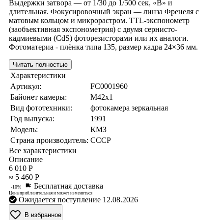
Выдержки затвора — от 1/30 до 1/500 сек, «B» и
длительная. Фокусировочный экран — линза Френеля с
матовым кольцом и микрорастром. TTL-экспонометр
(заобъективная экспонометрия) с двумя сернисто-
кадмиевыми (CdS) фоторезисторами или их аналоги.
Фотоматериа - плёнка типа 135, размер кадра 24×36 мм.
Читать полностью
Характеристики
Артикул:
FC0001960
Байонет камеры:
M42x1
Вид фототехники:
фотокамера зеркальная
Год выпуска:
1991
Модель:
КМЗ
Страна производитель:
СССР
Все характеристики
Описание
6 010 Р
≈ 5 460 Р
Бесплатная доставка
-10%
Цена приблизительная и может измениться
Ожидается поступление 12.08.2026
В избранное