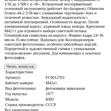
1/30 до 1/500 с и «В». Встроенный несопряжённый
селеновый экспонометр (работает без батареек). Объектив
Гелиос-44-2 2/58 мм с узнаваемым «крученым» боке и
отличной резкостью. Зеркальный видоискатель с
несъёмной пентапризмой. Особенности модели: Литой
алюминиевый корпус, курковый взвод затвора. Крепление
М42×1 для огромного выбора советской оптики.
Олимпийская символика на корпусе. Формат кадра 24×36
мм на 35-мм плёнке. Идеально для: Коллекционеров
советской фототехники, особенно юбилейных версий.
Портретной и художественной съёмки с уникальным
«гелиосовским» рисунком. Для начинающих и опытных
фотографов.
Читать полностью
Характеристики
Артикул:
FC0012763
Байонет камеры:
M42x1
Вид фототехники:
фотокамера зеркальная
Год выпуска:
1977
Модель:
КМЗ
Страна производитель:
СССР
Все характеристики