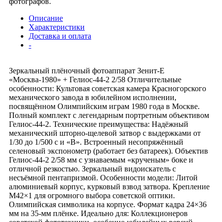
фотографов.
Описание
Характеристики
Доставка и оплата
-
Зеркальный плёночный фотоаппарат Зенит-Е
«Москва-1980» + Гелиос-44-2 2/58 Отличительные
особенности: Культовая советская камера Красногорского
механического завода в юбилейном исполнении,
посвящённом Олимпийским играм 1980 года в Москве.
Полный комплект с легендарным портретным объективом
Гелиос-44-2. Технические преимущества: Надёжный
механический шторно-щелевой затвор с выдержками от
1/30 до 1/500 с и «В». Встроенный несопряжённый
селеновый экспонометр (работает без батареек). Объектив
Гелиос-44-2 2/58 мм с узнаваемым «крученым» боке и
отличной резкостью. Зеркальный видоискатель с
несъёмной пентапризмой. Особенности модели: Литой
алюминиевый корпус, курковый взвод затвора. Крепление
М42×1 для огромного выбора советской оптики.
Олимпийская символика на корпусе. Формат кадра 24×36
мм на 35-мм плёнке. Идеально для: Коллекционеров