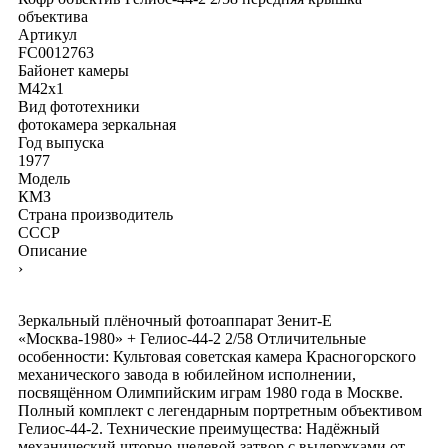
объектива
Артикул
FC0012763
Байонет камеры
M42x1
Вид фототехники
фотокамера зеркальная
Год выпуска
1977
Модель
КМЗ
Страна производитель
СССР
Описание
›
Зеркальный плёночный фотоаппарат Зенит-Е
«Москва-1980» + Гелиос-44-2 2/58 Отличительные
особенности: Культовая советская камера Красногорского
механического завода в юбилейном исполнении,
посвящённом Олимпийским играм 1980 года в Москве.
Полный комплект с легендарным портретным объективом
Гелиос-44-2. Технические преимущества: Надёжный
механический шторно-щелевой затвор с выдержками от