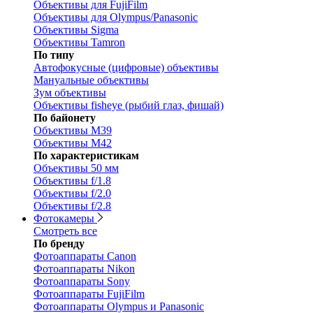
Объективы для FujiFilm
Объективы для Olympus/Panasonic
Объективы Sigma
Объективы Tamron
По типу
Автофокусные (цифровые) объективы
Мануальные объективы
Зум объективы
Объективы fisheye (рыбий глаз, фишай)
По байонету
Объективы M39
Объективы M42
По характеристикам
Объективы 50 мм
Объективы f/1.8
Объективы f/2.0
Объективы f/2.8
Фотокамеры
Смотреть все
По бренду
Фотоаппараты Canon
Фотоаппараты Nikon
Фотоаппараты Sony
Фотоаппараты FujiFilm
Фотоаппараты Olympus и Panasonic