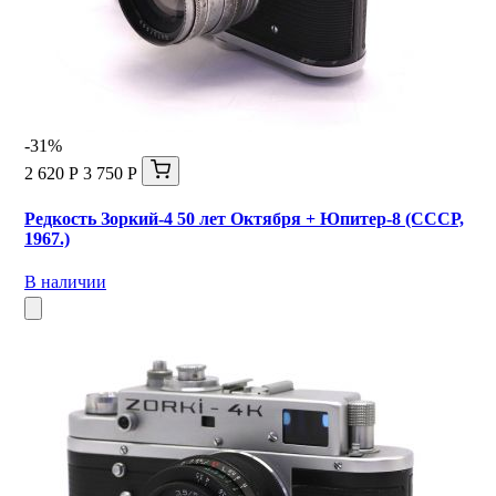
-31%
2 620 Р
3 750 Р
Редкость Зоркий-4 50 лет Октября + Юпитер-8 (СССР,
1967.)
В наличии