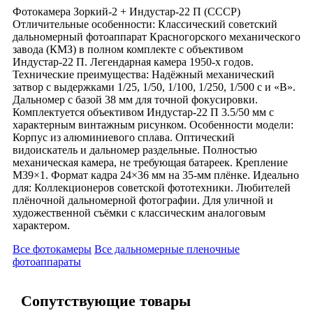
Фотокамера Зоркий-2 + Индустар-22 П (СССР)
Отличительные особенности: Классический советский
дальномерный фотоаппарат Красногорского механического
завода (КМЗ) в полном комплекте с объективом
Индустар-22 П. Легендарная камера 1950-х годов.
Технические преимущества: Надёжный механический
затвор с выдержками 1/25, 1/50, 1/100, 1/250, 1/500 с и «В».
Дальномер с базой 38 мм для точной фокусировки.
Комплектуется объективом Индустар-22 П 3.5/50 мм с
характерным винтажным рисунком. Особенности модели:
Корпус из алюминиевого сплава. Оптический
видоискатель и дальномер раздельные. Полностью
механическая камера, не требующая батареек. Крепление
М39×1. Формат кадра 24×36 мм на 35-мм плёнке. Идеально
для: Коллекционеров советской фототехники. Любителей
плёночной дальномерной фотографии. Для уличной и
художественной съёмки с классическим аналоговым
характером.
Все фотокамеры
Все дальномерные пленочные
фотоаппараты
Сопутствующие товары