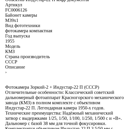
Артикул
FC0006126
Байонет камеры
M39x1
Вид фототехники
фотокамера компактная
Год выпуска
1955
Модель
КМЗ
Страна производитель
СССР
Описание
›
Фотокамера Зоркий-2 + Индустар-22 П (СССР)
Отличительные особенности: Классический советский
дальномерный фотоаппарат Красногорского механического
завода (КМЗ) в полном комплекте с объективом
Индустар-22 П. Легендарная камера 1950-х годов.
Технические преимущества: Надёжный механический
затвор с выдержками 1/25, 1/50, 1/100, 1/250, 1/500 с и «В».
Дальномер с базой 38 мм для точной фокусировки.
Комплектуется объективом Индустар-22 П 3.5/50 мм с