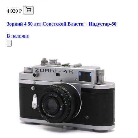
4 920 Р
Зоркий 4 50 лет Советской Власти + Индустар-50
В наличии