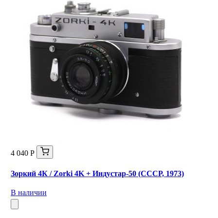
4 040 Р
Зоркий 4К / Zorki 4K + Индустар-50 (СССР, 1973)
В наличии