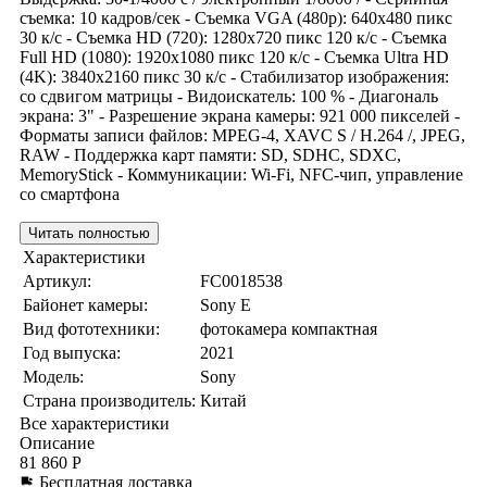
съемка: 10 кадров/сек - Съемка VGA (480p): 640x480 пикс
30 к/с - Съемка HD (720): 1280x720 пикс 120 к/с - Съемка
Full HD (1080): 1920x1080 пикс 120 к/с - Съемка Ultra HD
(4K): 3840x2160 пикс 30 к/с - Стабилизатор изображения:
со сдвигом матрицы - Видоискатель: 100 % - Диагональ
экрана: 3" - Разрешение экрана камеры: 921 000 пикселей -
Форматы записи файлов: MPEG-4, XAVC S / H.264 /, JPEG,
RAW - Поддержка карт памяти: SD, SDHC, SDXC,
MemoryStick - Коммуникации: Wi-Fi, NFC-чип, управление
со смартфона
Читать полностью
Характеристики
Артикул:
FC0018538
Байонет камеры:
Sony E
Вид фототехники:
фотокамера компактная
Год выпуска:
2021
Модель:
Sony
Страна производитель:
Китай
Все характеристики
Описание
81 860 Р
Бесплатная доставка