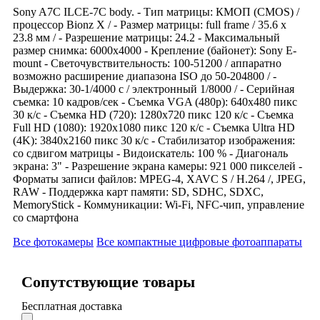
Sony A7C ILCE-7C body. - Тип матрицы: КМОП (CMOS) /
процессор Bionz X / - Размер матрицы: full frame / 35.6 x
23.8 мм / - Разрешение матрицы: 24.2 - Максимальный
размер снимка: 6000x4000 - Крепление (байонет): Sony E-
mount - Светочувствительность: 100-51200 / аппаратно
возможно расширение диапазона ISO до 50-204800 / -
Выдержка: 30-1/4000 с / электронный 1/8000 / - Серийная
съемка: 10 кадров/сек - Съемка VGA (480p): 640x480 пикс
30 к/с - Съемка HD (720): 1280x720 пикс 120 к/с - Съемка
Full HD (1080): 1920x1080 пикс 120 к/с - Съемка Ultra HD
(4K): 3840x2160 пикс 30 к/с - Стабилизатор изображения:
со сдвигом матрицы - Видоискатель: 100 % - Диагональ
экрана: 3" - Разрешение экрана камеры: 921 000 пикселей -
Форматы записи файлов: MPEG-4, XAVC S / H.264 /, JPEG,
RAW - Поддержка карт памяти: SD, SDHC, SDXC,
MemoryStick - Коммуникации: Wi-Fi, NFC-чип, управление
со смартфона
Все фотокамеры
Все компактные цифровые фотоаппараты
Сопутствующие товары
Бесплатная доставка