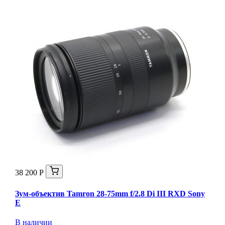
38 200 Р
Зум-объектив Tamron 28-75mm f/2.8 Di III RXD Sony
E
В наличии