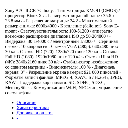
Sony A7C ILCE-7C body. - Тип матрицы: КМОП (CMOS) /
процессор Bionz X / - Размер матрицы: full frame / 35.6 x
23.8 мм / - Разрешение матрицы: 24.2 - Максимальный
размер снимка: 6000x4000 - Крепление (байонет): Sony E-
mount - Светочувствительность: 100-51200 / аппаратно
возможно расширение диапазона ISO до 50-204800 / -
Выдержка: 30-1/4000 с / электронный 1/8000 / - Серийная
съемка: 10 кадров/сек - Съемка VGA (480p): 640x480 пикс
30 к/с - Съемка HD (720): 1280x720 пикс 120 к/с - Съемка
Full HD (1080): 1920x1080 пикс 120 к/с - Съемка Ultra HD
(4K): 3840x2160 пикс 30 к/с - Стабилизатор изображения:
со сдвигом матрицы - Видоискатель: 100 % - Диагональ
экрана: 3" - Разрешение экрана камеры: 921 000 пикселей -
Форматы записи файлов: MPEG-4, XAVC S / H.264 /, JPEG,
RAW - Поддержка карт памяти: SD, SDHC, SDXC,
MemoryStick - Коммуникации: Wi-Fi, NFC-чип, управление
со смартфона
Описание
Характеристики
Доставка и оплата
-