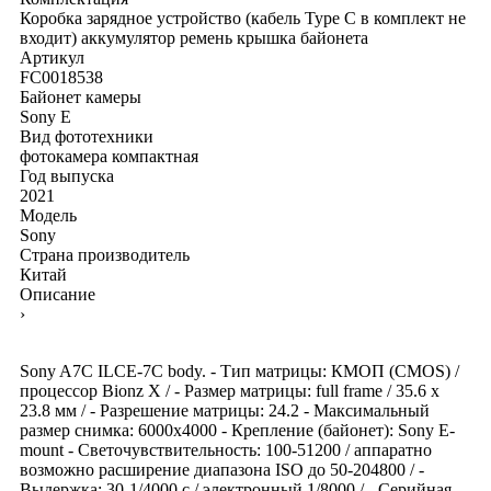
Коробка
зарядное устройство (кабель Type C в комплект не
входит)
аккумулятор
ремень
крышка байонета
Артикул
FC0018538
Байонет камеры
Sony E
Вид фототехники
фотокамера компактная
Год выпуска
2021
Модель
Sony
Страна производитель
Китай
Описание
›
Sony A7C ILCE-7C body. - Тип матрицы: КМОП (CMOS) /
процессор Bionz X / - Размер матрицы: full frame / 35.6 x
23.8 мм / - Разрешение матрицы: 24.2 - Максимальный
размер снимка: 6000x4000 - Крепление (байонет): Sony E-
mount - Светочувствительность: 100-51200 / аппаратно
возможно расширение диапазона ISO до 50-204800 / -
Выдержка: 30-1/4000 с / электронный 1/8000 / - Серийная