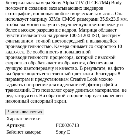
Беззеркальная камера Sony Alpha 7 IV (ILCE-7M4) Body
поможет в создании захватывающих шедевров
фотографии, воплощая любые творческие замыслы. Она
использует матрицу 33Мп CMOS размерами 35.9x23.9 мм,
чтобы вы могли получить улучшенную цветопередачу и
более высокое разрешение кадров. Матрица обладает
чувствительностью на уровне 100-51200 ISO, быстрым
считыванием, точной цветопередачей и выдающейся
производительностью. Камера снимает со скоростью 10
кадр./сек. Ее особенность в повышенной
производительности процессора, который с высокой
скоростью обрабатывает изображения, обеспечивая
лучшую цветопередачу и качество. В результате, на фото
вы будете видеть естественный цвет кожи. Благодаря 8
параметрам и предустановкам Creative Look можно
задавать настроение для видеозаписей, фотографий и
трансляций. Это позволяет сразу делиться материалом, не
редактируя его. На обратной стороне корпуса закреплен
наклонный сенсорный экран.
Читать полностью
Характеристики
Артикул:
FC0026713
Байонет камеры:
Sony E