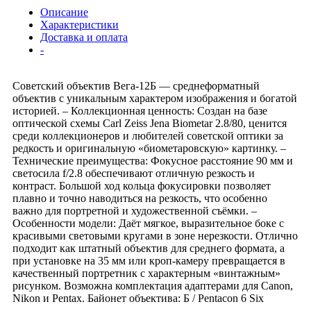
Описание
Характеристики
Доставка и оплата
-
Советский объектив Вега-12Б — среднеформатный
объектив с уникальным характером изображения и богатой
историей. – Коллекционная ценность: Создан на базе
оптической схемы Carl Zeiss Jena Biometar 2.8/80, ценится
среди коллекционеров и любителей советской оптики за
редкость и оригинальную «биометаровскую» картинку. –
Технические преимущества: Фокусное расстояние 90 мм и
светосила f/2.8 обеспечивают отличную резкость и
контраст. Большой ход кольца фокусировки позволяет
плавно и точно наводиться на резкость, что особенно
важно для портретной и художественной съёмки. –
Особенности модели: Даёт мягкое, выразительное боке с
красивыми световыми кругами в зоне нерезкости. Отлично
подходит как штатный объектив для среднего формата, а
при установке на 35 мм или кроп-камеру превращается в
качественный портретник с характерным «винтажным»
рисунком. Возможна комплектация адаптерами для Canon,
Nikon и Pentax. Байонет объектива: Б / Pentacon 6 Six