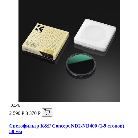
-24%
2 590 Р
3 370 Р
Светофильтр K&F Concept ND2-ND400 (1-9 стопов)
58 мм