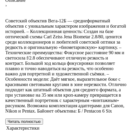
Описание
›
Советский объектив Вега-12Б — среднеформатный
объектив с уникальным характером изображения и богатой
историей. – Коллекционная ценность: Создан на базе
оптической схемы Carl Zeiss Jena Biometar 2.8/80, ценится
среди коллекционеров и любителей советской оптики за
редкость и оригинальную «биометаровскую» картинку. –
Технические преимущества: Фокусное расстояние 90 мм и
светосила f/2.8 обеспечивают отличную резкость и
контраст. Большой ход кольца фокусировки позволяет
плавно и точно наводиться на резкость, что особенно
важно для портретной и художественной съёмки. –
Особенности модели: Даёт мягкое, выразительное боке с
красивыми световыми кругами в зоне нерезкости. Отлично
подходит как штатный объектив для среднего формата, а
при установке на 35 мм или кроп-камеру превращается в
качественный портретник с характерным «винтажным»
рисунком. Возможна комплектация адаптерами для Canon,
Nikon и Pentax. Байонет объектива: Б / Pentacon 6 Six
Читать полностью
Характеристики