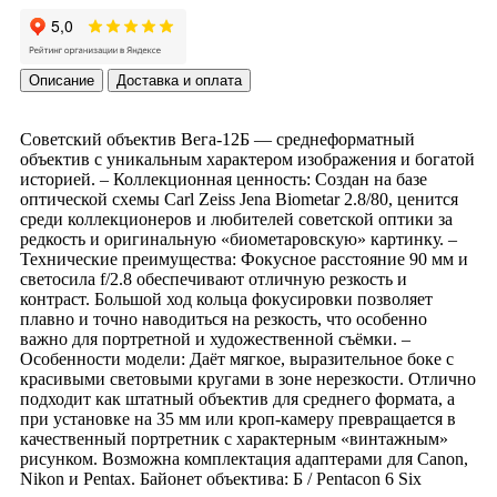
Описание
Доставка и оплата
Советский объектив Вега-12Б — среднеформатный
объектив с уникальным характером изображения и богатой
историей. – Коллекционная ценность: Создан на базе
оптической схемы Carl Zeiss Jena Biometar 2.8/80, ценится
среди коллекционеров и любителей советской оптики за
редкость и оригинальную «биометаровскую» картинку. –
Технические преимущества: Фокусное расстояние 90 мм и
светосила f/2.8 обеспечивают отличную резкость и
контраст. Большой ход кольца фокусировки позволяет
плавно и точно наводиться на резкость, что особенно
важно для портретной и художественной съёмки. –
Особенности модели: Даёт мягкое, выразительное боке с
красивыми световыми кругами в зоне нерезкости. Отлично
подходит как штатный объектив для среднего формата, а
при установке на 35 мм или кроп-камеру превращается в
качественный портретник с характерным «винтажным»
рисунком. Возможна комплектация адаптерами для Canon,
Nikon и Pentax. Байонет объектива: Б / Pentacon 6 Six