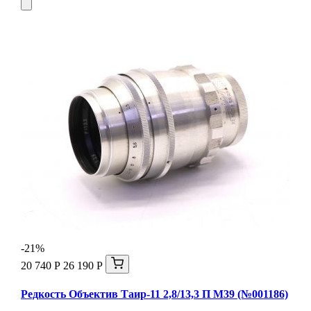
-21%
20 740 Р
26 190 Р
Редкость Объектив Таир-11 2,8/13,3 П М39 (№001186)