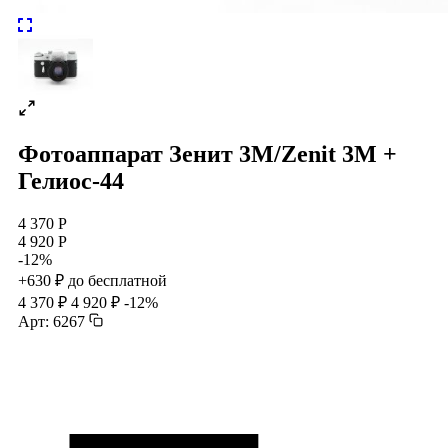
Фотоаппарат Зенит 3М/Zenit 3M +
Гелиос-44
4 370 Р
4 920 Р
-12%
+630 ₽ до бесплатной
4 370 ₽
4 920 ₽
-12%
Арт: 6267