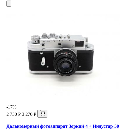
-17%
2 730 Р
3 270 Р
Дальномерный фотоаппарат Зоркий-4 + Индустар-50