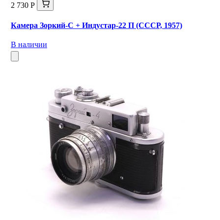
2 730 Р
Камера Зоркий-С + Индустар-22 П (СССР, 1957)
В наличии