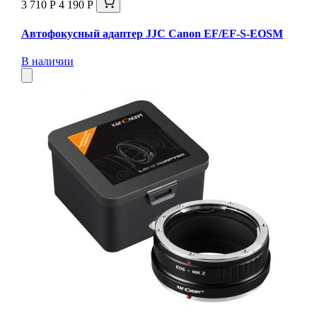
3 710 Р
4 190 Р
Автофокусный адаптер JJC Canon EF/EF-S-EOSM
В наличии