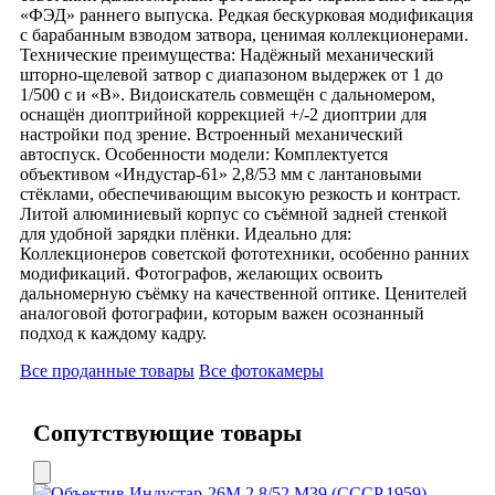
«ФЭД» раннего выпуска. Редкая бескурковая модификация
с барабанным взводом затвора, ценимая коллекционерами.
Технические преимущества: Надёжный механический
шторно-щелевой затвор с диапазоном выдержек от 1 до
1/500 с и «В». Видоискатель совмещён с дальномером,
оснащён диоптрийной коррекцией +/-2 диоптрии для
настройки под зрение. Встроенный механический
автоспуск. Особенности модели: Комплектуется
объективом «Индустар-61» 2,8/53 мм с лантановыми
стёклами, обеспечивающим высокую резкость и контраст.
Литой алюминиевый корпус со съёмной задней стенкой
для удобной зарядки плёнки. Идеально для:
Коллекционеров советской фототехники, особенно ранних
модификаций. Фотографов, желающих освоить
дальномерную съёмку на качественной оптике. Ценителей
аналоговой фотографии, которым важен осознанный
подход к каждому кадру.
Все проданные товары
Все фотокамеры
Сопутствующие товары