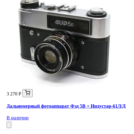
3 270 Р
Дальномерный фотоаппарат Фэд 5В + Индустар-61Л/Д
В наличии