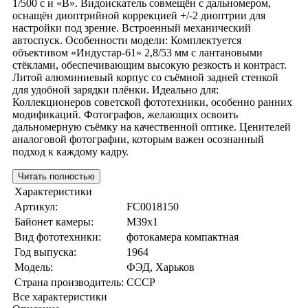
1/500 с и «В». Видоискатель совмещён с дальномером,
оснащён диоптрийной коррекцией +/-2 диоптрии для
настройки под зрение. Встроенный механический
автоспуск. Особенности модели: Комплектуется
объективом «Индустар-61» 2,8/53 мм с лантановыми
стёклами, обеспечивающим высокую резкость и контраст.
Литой алюминиевый корпус со съёмной задней стенкой
для удобной зарядки плёнки. Идеально для:
Коллекционеров советской фототехники, особенно ранних
модификаций. Фотографов, желающих освоить
дальномерную съёмку на качественной оптике. Ценителей
аналоговой фотографии, которым важен осознанный
подход к каждому кадру.
Читать полностью
Характеристики
Артикул:
FC0018150
Байонет камеры:
M39x1
Вид фототехники:
фотокамера компактная
Год выпуска:
1964
Модель:
ФЭД, Харьков
Страна производитель:
СССР
Все характеристики