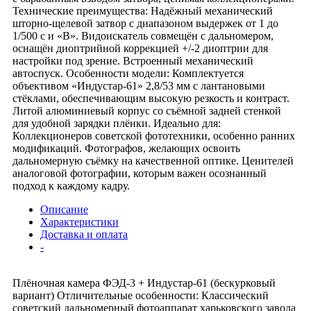
Технические преимущества: Надёжный механический
шторно-щелевой затвор с диапазоном выдержек от 1 до
1/500 с и «В». Видоискатель совмещён с дальномером,
оснащён диоптрийной коррекцией +/-2 диоптрии для
настройки под зрение. Встроенный механический
автоспуск. Особенности модели: Комплектуется
объективом «Индустар-61» 2,8/53 мм с лантановыми
стёклами, обеспечивающим высокую резкость и контраст.
Литой алюминиевый корпус со съёмной задней стенкой
для удобной зарядки плёнки. Идеально для:
Коллекционеров советской фототехники, особенно ранних
модификаций. Фотографов, желающих освоить
дальномерную съёмку на качественной оптике. Ценителей
аналоговой фотографии, которым важен осознанный
подход к каждому кадру.
Описание
Характеристики
Доставка и оплата
-
Плёночная камера ФЭД-3 + Индустар-61 (бескурковый
вариант) Отличительные особенности: Классический
советский дальномерный фотоаппарат харьковского завода