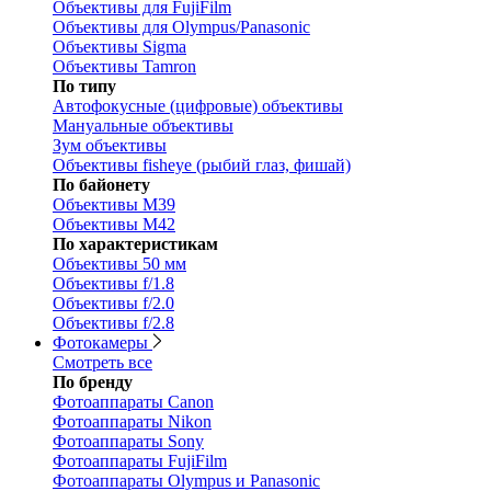
Объективы для FujiFilm
Объективы для Olympus/Panasonic
Объективы Sigma
Объективы Tamron
По типу
Автофокусные (цифровые) объективы
Мануальные объективы
Зум объективы
Объективы fisheye (рыбий глаз, фишай)
По байонету
Объективы M39
Объективы M42
По характеристикам
Объективы 50 мм
Объективы f/1.8
Объективы f/2.0
Объективы f/2.8
Фотокамеры
Смотреть все
По бренду
Фотоаппараты Canon
Фотоаппараты Nikon
Фотоаппараты Sony
Фотоаппараты FujiFilm
Фотоаппараты Olympus и Panasonic