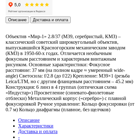
Описание
Доставка и оплата
Объектив «Мир-1» 2.8/37 (М39, серебристый, КМЗ) –
классический советский широкоугольный объектив,
выпускавшийся Красногорским механическим заводом
(КМЗ) в 1950-60-х годах. Отличается необычным
фокусным расстоянием и характерным винтажным
рисунком. Основные характеристики: Фокусное
расстояние: 37 мм (на полном кадре ≈ умеренный wide-
angle) Светосила: f/2.8 (до f/22) Крепление: M39×1 (резьба
Leica/LTM, но с другим фланцевым расстоянием – 45.2 мм)
Конструкция: 6 линз в 4 группах (оптическая схема
«Индустар») Просветление (синевато-фиолетовые
отблески) Металлический корпус («серебро») с плавной
фокусировкой Ручное управление: Кольцо фокусировки (от
0.7 м) Кольцо диафрагмы (плавное, без щелчков)
Описание
Характеристики
Доставка и оплата
-