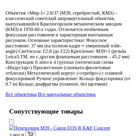
Объектив «Мир-1» 2.8/37 (М39, серебристый, КМЗ) –
классический советский широкоугольный объектив,
выпускавшийся Красногорским механическим заводом
(КМЗ) в 1950-60-х годах. Отличается необычным
фокусным расстоянием и характерным винтажным
рисунком. Основные характеристики: Фокусное
расстояние: 37 мм (на полном кадре ≈ умеренный wide-
angle) Светосила: f/2.8 (до f/22) Крепление: M39×1 (резьба
Leica/LTM, но с другим фланцевым расстоянием – 45.2 мм)
Конструкция: 6 линз в 4 группах (оптическая схема
«Индустар») Просветление (синевато-фиолетовые
отблески) Металлический корпус («серебро») с плавной
фокусировкой Ручное управление: Кольцо фокусировки (от
0.7 м) Кольцо диафрагмы (плавное, без щелчков)
Все объективы
Все мануальные объективы
Сопутствующие товары
3 960 Р