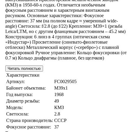
(КМЗ) в 1950-60-х годах. Отличается необычным
фокусным расстоянием и характерным винтажным
рисунком. Основные характеристики: Фокусное
расстояние: 37 мм (на полном кадре ≈ умеренный wide-
angle) Светосила: f/2.8 (до f/22) Крепление: M39×1 (резьба
Leica/LTM, но с другим фланцевым расстоянием – 45.2 мм)
Конструкция: 6 линз в 4 группах (оптическая схема
«Индустар») Просветление (синевато-фиолетовые
отблески) Металлический корпус («серебро») с плавной
фокусировкой Ручное управление: Кольцо фокусировки (от
0.7 м) Кольцо диафрагмы (плавное, без щелчков)
Читать полностью
Характеристики
Артикул:
FC0029505
Байонет объектива:
M39x1
Год выпуска:
1968
Диаметр резьбы:
49
Модель:
КМЗ
Светосила:
2.8
Страна производитель:
СССР
Фокусное расстояние:
37