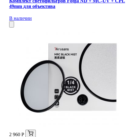
Комплект светофильтров Fotga ND + MC-UV + CPL
49mm для объектива
В наличии
2 960 Р