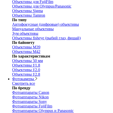
Объективы для FujiFilm
Объективы для Olympus/Panasonic
Объективы Sigma
Объективы Tamron
По типу
Автофокусные (цифровые) объективы
Мануальные объективы
Зум объективы
Объективы fisheye (рыбий глаз, фишай)
По байонету
Объективы M39
Объективы M42
По характеристикам
Объективы 50 мм
Объективы f/1.8
Объективы f/2.0
Объективы f/2.8
Фотокамеры
Смотреть все
По бренду
Фотоаппараты Canon
Фотоаппараты Nikon
Фотоаппараты Sony
Фотоаппараты FujiFilm
Фотоаппараты Olympus и Panasonic