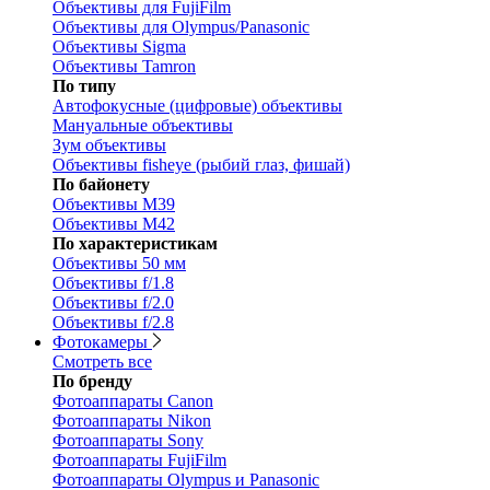
Объективы для FujiFilm
Объективы для Olympus/Panasonic
Объективы Sigma
Объективы Tamron
По типу
Автофокусные (цифровые) объективы
Мануальные объективы
Зум объективы
Объективы fisheye (рыбий глаз, фишай)
По байонету
Объективы M39
Объективы M42
По характеристикам
Объективы 50 мм
Объективы f/1.8
Объективы f/2.0
Объективы f/2.8
Фотокамеры
Смотреть все
По бренду
Фотоаппараты Canon
Фотоаппараты Nikon
Фотоаппараты Sony
Фотоаппараты FujiFilm
Фотоаппараты Olympus и Panasonic