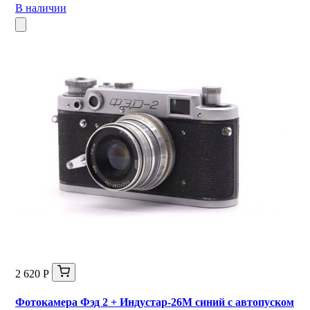
В наличии
2 620 Р
Фотокамера Фэд 2 + Индустар-26М синий с автопуском