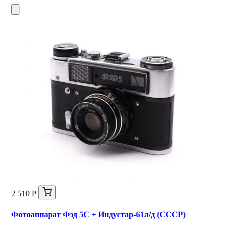
2 510 Р
Фотоаппарат Фэд 5С + Индустар-61л/д (СССР)