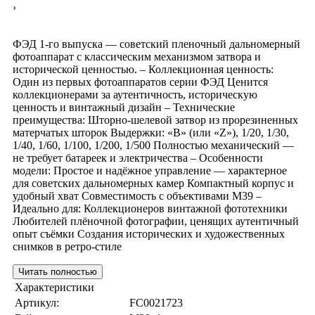
›
ФЭД 1-го выпуска — советский пленочный дальномерный
фотоаппарат с классическим механизмом затвора и
исторической ценностью. – Коллекционная ценность:
Один из первых фотоаппаратов серии ФЭД Ценится
коллекционерами за аутентичность, историческую
ценность и винтажный дизайн – Технические
преимущества: Шторно-шелевой затвор из прорезиненных
матерчатых шторок Выдержки: «B» (или «Z»), 1/20, 1/30,
1/40, 1/60, 1/100, 1/200, 1/500 Полностью механический —
не требует батареек и электричества – Особенности
модели: Простое и надёжное управление — характерное
для советских дальномерных камер Компактный корпус и
удобный хват Совместимость с объективами М39 –
Идеально для: Коллекционеров винтажной фототехники
Любителей плёночной фотографии, ценящих аутентичный
опыт съёмки Создания исторических и художественных
снимков в ретро-стиле
Читать полностью
Характеристики
Артикул:
FC0021723