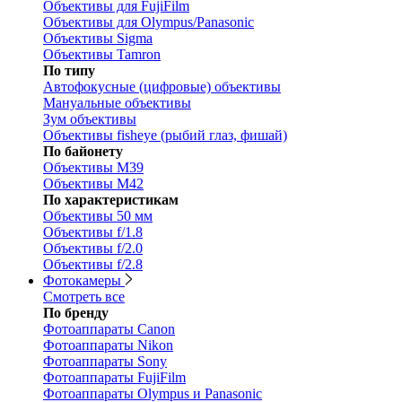
Объективы для FujiFilm
Объективы для Olympus/Panasonic
Объективы Sigma
Объективы Tamron
По типу
Автофокусные (цифровые) объективы
Мануальные объективы
Зум объективы
Объективы fisheye (рыбий глаз, фишай)
По байонету
Объективы M39
Объективы M42
По характеристикам
Объективы 50 мм
Объективы f/1.8
Объективы f/2.0
Объективы f/2.8
Фотокамеры
Смотреть все
По бренду
Фотоаппараты Canon
Фотоаппараты Nikon
Фотоаппараты Sony
Фотоаппараты FujiFilm
Фотоаппараты Olympus и Panasonic