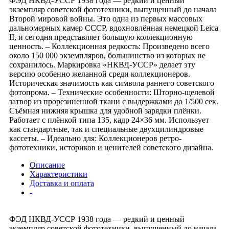
ФЭД НКВД-УССР 1938 года — редкий и ценный
экземпляр советской фототехники, выпущенный до начала
Второй мировой войны. Это одна из первых массовых
дальномерных камер СССР, вдохновлённая немецкой Leica
II, и сегодня представляет большую коллекционную
ценность. – Коллекционная редкость: Произведено всего
около 150 000 экземпляров, большинство из которых не
сохранилось. Маркировка «НКВД-УССР» делает эту
версию особенно желанной среди коллекционеров.
Историческая значимость как символа раннего советского
фотопрома. – Технические особенности: Шторно-щелевой
затвор из прорезиненной ткани с выдержками до 1/500 сек.
Съёмная нижняя крышка для удобной зарядки плёнки.
Работает с плёнкой типа 135, кадр 24×36 мм. Использует
как стандартные, так и специальные двухцилиндровые
кассеты. – Идеально для: Коллекционеров ретро-
фототехники, историков и ценителей советского дизайна.
Описание
Характеристики
Доставка и оплата
-
ФЭД НКВД-УССР 1938 года — редкий и ценный
экземпляр советской фототехники, выпущенный до начала