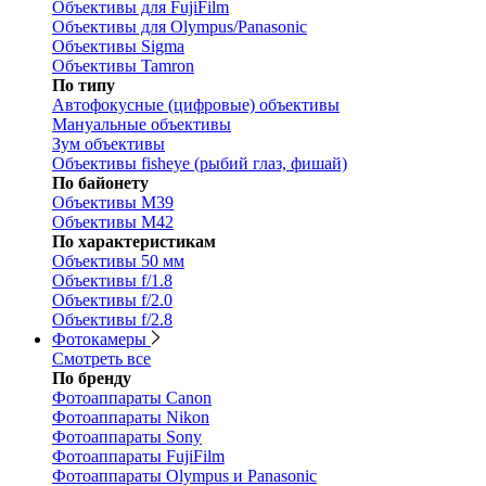
Объективы для FujiFilm
Объективы для Olympus/Panasonic
Объективы Sigma
Объективы Tamron
По типу
Автофокусные (цифровые) объективы
Мануальные объективы
Зум объективы
Объективы fisheye (рыбий глаз, фишай)
По байонету
Объективы M39
Объективы M42
По характеристикам
Объективы 50 мм
Объективы f/1.8
Объективы f/2.0
Объективы f/2.8
Фотокамеры
Смотреть все
По бренду
Фотоаппараты Canon
Фотоаппараты Nikon
Фотоаппараты Sony
Фотоаппараты FujiFilm
Фотоаппараты Olympus и Panasonic