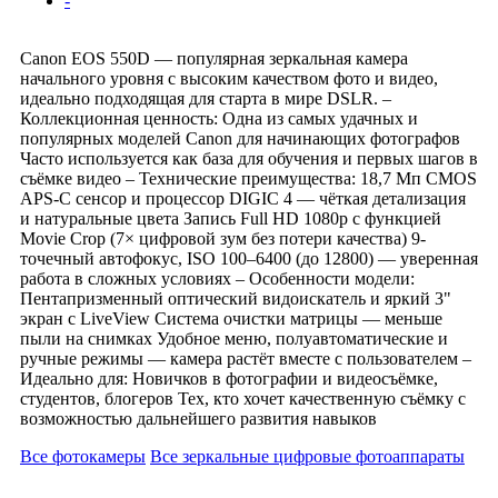
-
Canon EOS 550D — популярная зеркальная камера
начального уровня с высоким качеством фото и видео,
идеально подходящая для старта в мире DSLR. –
Коллекционная ценность: Одна из самых удачных и
популярных моделей Canon для начинающих фотографов
Часто используется как база для обучения и первых шагов в
съёмке видео – Технические преимущества: 18,7 Мп CMOS
APS-C сенсор и процессор DIGIC 4 — чёткая детализация
и натуральные цвета Запись Full HD 1080p с функцией
Movie Crop (7× цифровой зум без потери качества) 9-
точечный автофокус, ISO 100–6400 (до 12800) — уверенная
работа в сложных условиях – Особенности модели:
Пентапризменный оптический видоискатель и яркий 3"
экран с LiveView Система очистки матрицы — меньше
пыли на снимках Удобное меню, полуавтоматические и
ручные режимы — камера растёт вместе с пользователем –
Идеально для: Новичков в фотографии и видеосъёмке,
студентов, блогеров Тех, кто хочет качественную съёмку с
возможностью дальнейшего развития навыков
Все фотокамеры
Все зеркальные цифровые фотоаппараты