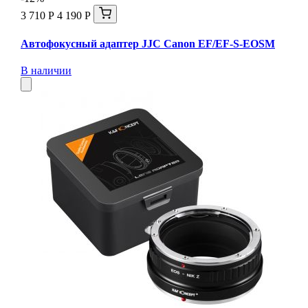
3 710 Р
4 190 Р
Автофокусный адаптер JJC Canon EF/EF-S-EOSM
В наличии