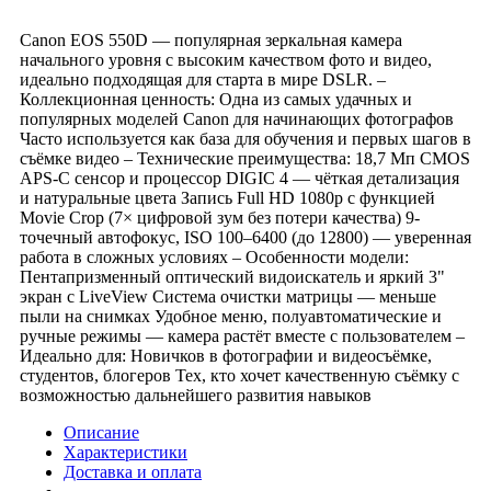
Canon EOS 550D — популярная зеркальная камера
начального уровня с высоким качеством фото и видео,
идеально подходящая для старта в мире DSLR. –
Коллекционная ценность: Одна из самых удачных и
популярных моделей Canon для начинающих фотографов
Часто используется как база для обучения и первых шагов в
съёмке видео – Технические преимущества: 18,7 Мп CMOS
APS-C сенсор и процессор DIGIC 4 — чёткая детализация
и натуральные цвета Запись Full HD 1080p с функцией
Movie Crop (7× цифровой зум без потери качества) 9-
точечный автофокус, ISO 100–6400 (до 12800) — уверенная
работа в сложных условиях – Особенности модели:
Пентапризменный оптический видоискатель и яркий 3"
экран с LiveView Система очистки матрицы — меньше
пыли на снимках Удобное меню, полуавтоматические и
ручные режимы — камера растёт вместе с пользователем –
Идеально для: Новичков в фотографии и видеосъёмке,
студентов, блогеров Тех, кто хочет качественную съёмку с
возможностью дальнейшего развития навыков
Описание
Характеристики
Доставка и оплата